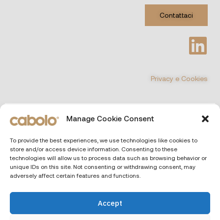
Contattaci
Privacy e Cookies
©
COPYRIGHT 2026 All Rights Reserved
Manage Cookie Consent
CABOLO MULTIMEDIA Srl
| Via Poli 29, 00187 Roma (Italia)
To provide the best experiences, we use technologies like cookies to
Capitale sociale € 10.000 i.v. – P.IVA e CF. 13690551000 – REA RM
store and/or access device information. Consenting to these
– 1466164
technologies will allow us to process data such as browsing behavior or
unique IDs on this site. Not consenting or withdrawing consent, may
adversely affect certain features and functions.
Accept