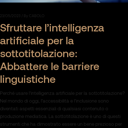
23/05/2023
By
CABOLO
Sfruttare l’intelligenza
artificiale per la
sottotitolazione:
Abbattere le barriere
linguistiche
Perché usare l’intelligenza artificiale per la sottotitolazione?
Nel mondo di oggi, l’accessibilità e l’inclusione sono
diventati aspetti essenziali di qualsiasi contenuto o
produzione mediatica. La sottotitolazione è uno di questi
strumenti che ha dimostrato essere un bene prezioso per