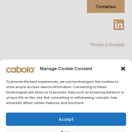
Contattaci
Privacy e Cookies
©
COPYRIGHT 2026 All Rights Reserved
Manage Cookie Consent
CABOLO MULTIMEDIA Srl
| Via Poli 29, 00187 Roma (Italia)
To provide the best experiences, we use technologies like cookies to
Capitale sociale € 10.000 i.v. – P.IVA e CF. 13690551000 – REA RM
store and/or access device information. Consenting to these
– 1466164
technologies will allow us to process data such as browsing behavior or
unique IDs on this site. Not consenting or withdrawing consent, may
adversely affect certain features and functions.
Accept