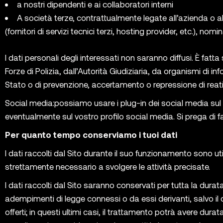
a nostri dipendenti e ai collaboratori interni
A società terze, contrattualmente legate all’azienda o al
(fornitori di servizi tecnici terzi, hosting provider, etc.), n
I dati personali degli interessati non saranno diffusi. È fatta
Forze di Polizia, dall’Autorità Giudiziaria, da organismi di in
Stato o di prevenzione, accertamento o repressione di reati
Social media
:possiamo usare i plug-in dei social media sul 
eventualmente sul vostro profilo social media. Si prega di fare
Per quanto tempo conserviamo i tuoi dati
I dati raccolti dal Sito durante il suo funzionamento sono ut
strettamente necessario a svolgere le attività precisate.
I dati raccolti dal Sito saranno conservati per tutta la durata
adempimenti di legge connessi o da essi derivanti, salvo il c
offerti; in questi ultimi casi, il trattamento potrà avere du