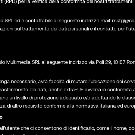
(RPD) per la verifica della conformità dei nostri trattamenti 
a SRL ed è contattabile al seguente indirizzo mail:
mktg@ca
rmazioni sul trattamento dei dati personali e il contatto per l’ut
bolo Multimedia SRL al seguente indirizzo via Poli 29, 10187 R
enga necessario, avrà facoltà di mutare l’ubicazione dei serv
trasferimento dei dati, anche extra-UE avverrà in conformità a
cano un livello di protezione adeguato e/o adottando le claus
 di altro requisito conforme alla normativa italiana ed euro
vo
 all’utente che ci consentono di identificarlo, come il nome, co