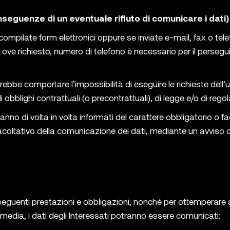
seguenze di un eventuale rifiuto di comunicare i dati)
 compilate form elettronici oppure se inviate e-mail, fax o telef
 e, ove richiesto, numero di telefono è necessario per il perseg
trebbe comportare l’impossibilità di eseguire le richieste dell’ut
 obblighi contrattuali (o precontrattuali), di legge e/o di reg
anno di volta in volta informati del carattere obbligatorio o f
 facoltativo della comunicazione dei dati, mediante un avviso 
nseguenti prestazioni e obbligazioni, nonché per ottemperare ai
imedia, i dati degli Interessati potranno essere comunicati: