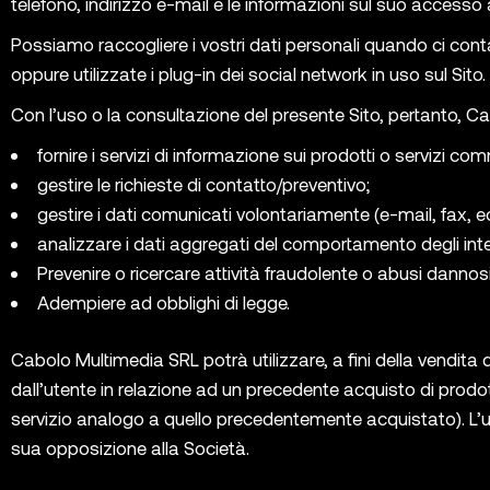
telefono, indirizzo e-mail e le informazioni sul suo accesso 
Possiamo raccogliere i vostri dati personali quando ci contat
oppure utilizzate i plug-in dei social network in uso sul Sito.
Con l’uso o la consultazione del presente Sito, pertanto, Cabo
fornire i servizi di informazione sui prodotti o servizi co
gestire le richieste di contatto/preventivo;
gestire i dati comunicati volontariamente (e-mail, fax, ecc
analizzare i dati aggregati del comportamento degli inte
Prevenire o ricercare attività fraudolente o abusi dannosi p
Adempiere ad obblighi di legge.
Cabolo Multimedia SRL potrà utilizzare, a fini della vendita dir
dall’utente in relazione ad un precedente acquisto di prodot
servizio analogo a quello precedentemente acquistato). L
sua opposizione alla Società.