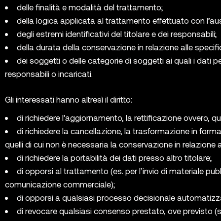
delle finalità e modalità del trattamento;
della logica applicata al trattamento effettuato con l’ausi
degli estremi identificativi del titolare e dei responsabili;
della durata della conservazione in relazione alle specific
dei soggetti o delle categorie di soggetti ai quali i da
responsabili o incaricati.
Gli interessati hanno altresì il diritto:
di richiedere l’aggiornamento, la rettificazione ovvero, q
di richiedere la cancellazione, la trasformazione in forma 
quelli di cui non è necessaria la conservazione in relazione a
di richiedere la portabilità dei dati presso altro titolare;
di opporsi al trattamento (es. per l’invio di materiale pu
comunicazione commerciale);
di opporsi a qualsiasi processo decisionale automatizz
di revocare qualsiasi consenso prestato, ove previsto (s