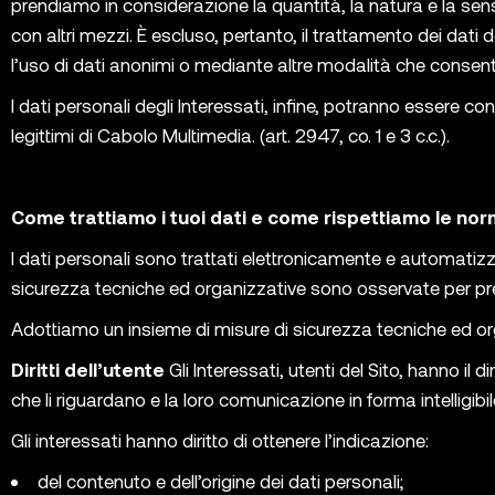
prendiamo in considerazione la quantità, la natura e la sensib
con altri mezzi. È escluso, pertanto, il trattamento dei dati
l’uso di dati anonimi o mediante altre modalità che consenton
I dati personali degli Interessati, infine, potranno essere c
legittimi di Cabolo Multimedia. (art. 2947, co. 1 e 3 c.c.).
Come trattiamo i tuoi dati e come rispettiamo le nor
I dati personali sono trattati elettronicamente e automatizza
sicurezza tecniche ed organizzative sono osservate per preven
Adottiamo un insieme di misure di sicurezza tecniche ed organ
Diritti dell’utente
Gli Interessati, utenti del Sito, hanno i
che li riguardano e la loro comunicazione in forma intelligibil
Gli interessati hanno diritto di ottenere l’indicazione:
del contenuto e dell’origine dei dati personali;