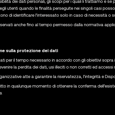
ilità dei dati personali, gli scopi per i quali li trattiamo e s
 degli utenti quando le finalità perseguite nei singoli casi po
o di identificare l’interessato solo in caso di necessità o su 
onservati anche fino al tempo permesso dalla normativa applica
me sulla protezione dei dati
ti per il tempo necessario in accordo con gli obiettivi sopra i
ire la perdita dei dati, usi illeciti o non corretti ed accessi 
izzative atte a garantire la riservatezza, l’integrità e Disponi
l diritto in qualunque momento di ottenere la conferma dell’esi
e.