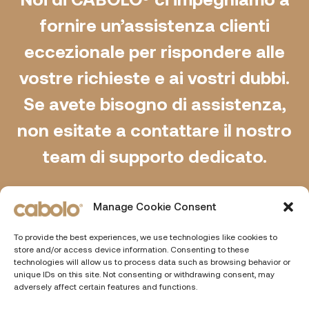
fornire un’assistenza clienti
eccezionale per rispondere alle
vostre richieste e ai vostri dubbi.
Se avete bisogno di assistenza,
non esitate a contattare il nostro
team di supporto dedicato.
Come aprire un ticket di
Manage Cookie Consent
assistenza?
To provide the best experiences, we use technologies like cookies to
store and/or access device information. Consenting to these
Per aprire un ticket di assistenza, è
technologies will allow us to process data such as browsing behavior or
unique IDs on this site. Not consenting or withdrawing consent, may
sufficiente fare clic sul pulsante
adversely affect certain features and functions.