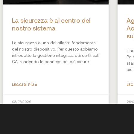
La sicurezza è al centro del
Ag
nostro sistema
Ac
su
La sicurezza è uno dei pilastri fondamentali
del nostro dispositivo. Per questo abbiamo
Il 
introdotto la gestione integrata dei certificati
Poi
CA, rendendo le connessioni più sicure
sta
più
LEGGI DI PIÙ »
LEGG
08/07/2026
29/
NEWS