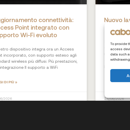
giornamento connettività:
Nuovo lay
cess Point integrato con
nuove mod
pporto Wi-Fi evoluto
Sicurezza Wi-
To provide t
sicurezza è u
nostro dispositivo integra ora un Access
access devi
nostro dispo
data such as
nt incorporato, con supporto esteso agli
withdrawing
ampliato le o
ndard wireless più diffusi. Più prestazioni,
passando
 integrazione Il supporto a WiFi
A
I DI PIÙ »
LEGGI DI PIÙ »
06/2026
24/06/2026
CASE STUDY