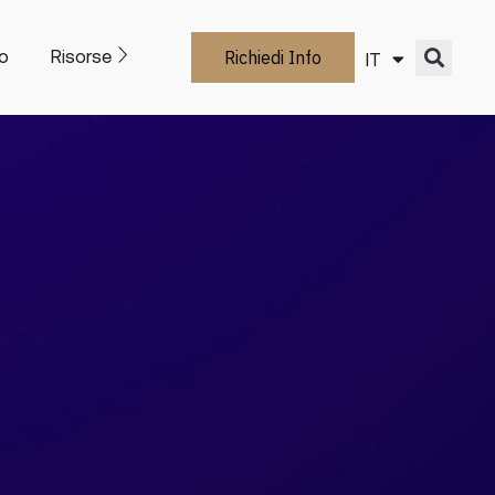
o
Risorse
Richiedi Info
IT
EN