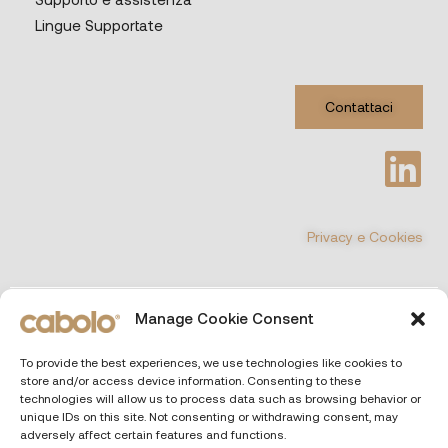
Lingue Supportate
Contattaci
Privacy e Cookies
©
COPYRIGHT 2026 All Rights Reserved
Manage Cookie Consent
CABOLO MULTIMEDIA Srl
| Via Poli 29, 00187 Roma (Italia)
To provide the best experiences, we use technologies like cookies to
Capitale sociale € 10.000 i.v. – P.IVA e CF. 13690551000 – REA RM
store and/or access device information. Consenting to these
– 1466164
technologies will allow us to process data such as browsing behavior or
unique IDs on this site. Not consenting or withdrawing consent, may
adversely affect certain features and functions.