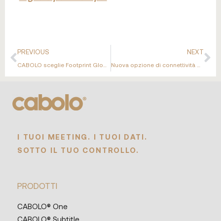
PREVIOUS
NEXT
CABOLO sceglie Footprint Global come partner strategico per guidare l’espansione in America Latina
Nuova opzione di connettività per una gestione AV più flessibile e robusta
I TUOI MEETING. I TUOI DATI.
SOTTO IL TUO CONTROLLO.
PRODOTTI
CABOLO® One
CABOLO® Subtitle