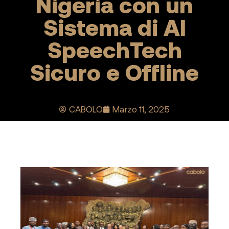
Nigeria con un
Sistema di AI
SpeechTech
Sicuro e Offline
CABOLO
Marzo 11, 2025