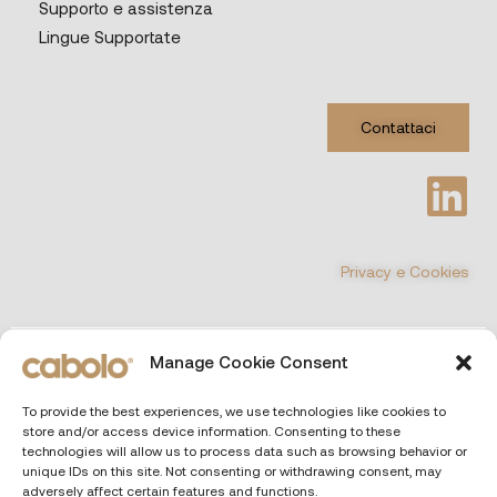
Supporto e assistenza
Lingue Supportate
Contattaci
Privacy e Cookies
©
COPYRIGHT 2026 All Rights Reserved
Manage Cookie Consent
CABOLO MULTIMEDIA Srl
| Via Poli 29, 00187 Roma (Italia)
To provide the best experiences, we use technologies like cookies to
Capitale sociale € 10.000 i.v. – P.IVA e CF. 13690551000 – REA RM
store and/or access device information. Consenting to these
– 1466164
technologies will allow us to process data such as browsing behavior or
unique IDs on this site. Not consenting or withdrawing consent, may
adversely affect certain features and functions.